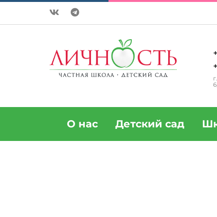
+
+
г
6
О нас
Детский сад
Шк