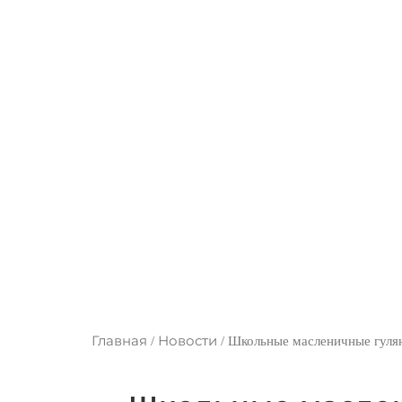
Школьны
Главная
Новости
/
/
Школьные масленичные гулян