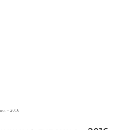
е масленичные гуляни
ия – 2016