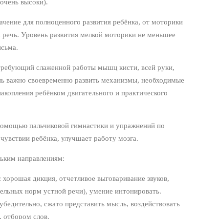
очень высоки).
ачение для полноценного развития ребёнка, от моторики
и речь. Уровень развития мелкой моторики не меньшее
исьма.
ребующий слаженной работы мышц кисти, всей руки,
нь важно своевременно развить механизмы, необходимые
накопления ребёнком двигательного и практического
 помощью пальчиковой гимнастики и упражнений по
чувствии ребёнка, улучшает работу мозга.
льким направлениям:
 хорошая дикция, отчетливое выговаривание звуков,
ельных норм устной речи), умение интонировать.
 убедительно, сжато представить мысль, воздействовать
, отбором слов.