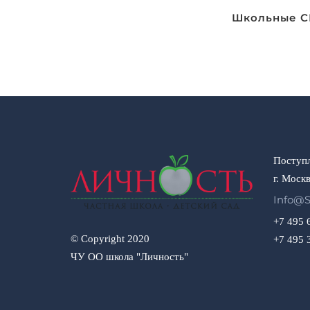
по
Школьные СМ
записям
Поступл
г. Москв
Info@s
+7 495 
© Copyright 2020
+7 495 
ЧУ ОО школа "Личность"