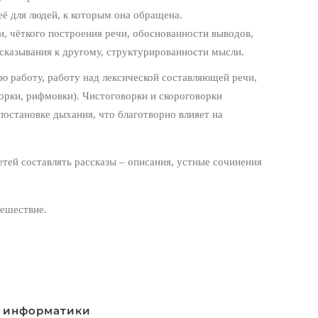
её для людей, к которым она обращена.
и, чёткого построения речи, обоснованности выводов,
сказывания к другому, структурированности мысли.
ю работу, работу над лексической составляющей речи,
ворки, рифмовки). Чистоговорки и скороговорки
постановке дыхания, что благотворно влияет на
етей составлять рассказы – описания, устные сочинения
тешествие.
 информатики