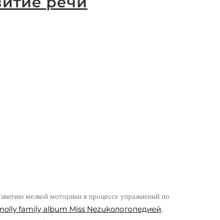
витие речи
азвитию мелкой моторики в процессе упражнений по
molly family album Miss Nezuko
логопедией
,