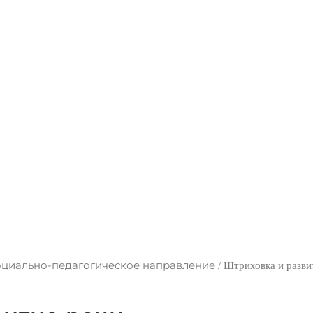
риховка и развитие р
циально-педагогическое направление
/
Штриховка и разви