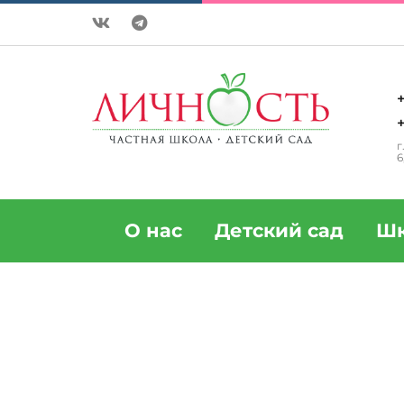
+
+
г
6
О нас
Детский сад
Шк