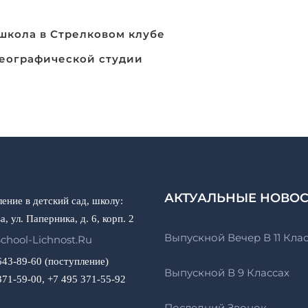
школа в Стрелковом клубе
еографической студии
АКТУАЛЬНЫЕ НОВО
ение в детский сад, школу:
а, ул. Паперника, д. 6, корп. 2
Выпускной Вечер В 11 Кла
chool-Lichnost.ru
643-89-60 (поступление)
Выпускной В 9 Классах
371-59-00, +7 495 371-55-92
Последний Звонок