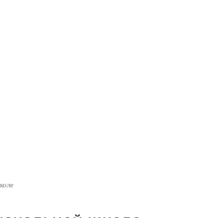
ые гонки в начальной 
коле