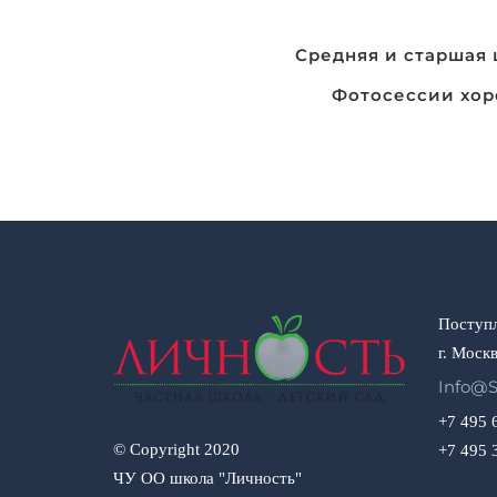
Навигация
Средняя и старшая 
по
Фотосессии хор
записям
Поступл
г. Москв
Info@s
+7 495 
© Copyright 2020
+7 495 
ЧУ ОО школа "Личность"