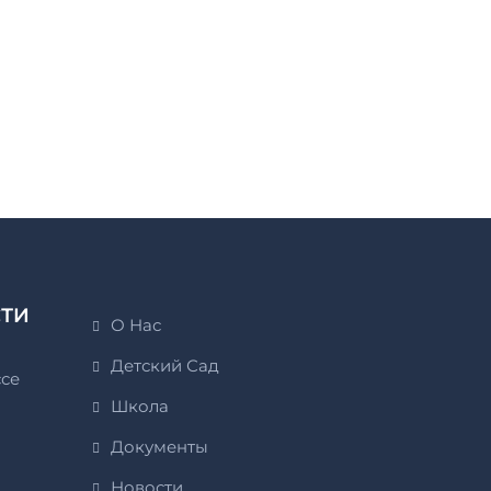
СТИ
О Нас
Детский Сад
ссе
Школа
Документы
Новости