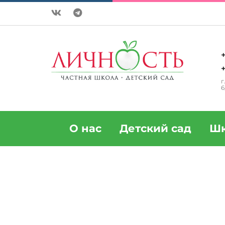
+
+
г
6
О нас
Детский сад
Шк