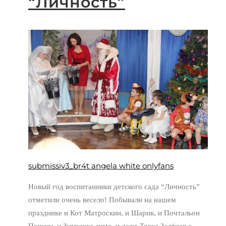
“Личность”
submissiv3_br4t angela white onlyfans
Новый год воспитанники детского сада “Личность”
отметили очень весело! Побывали на нашем
празднике и Кот Матроскин, и Шарик, и Почтальон
Печкин, и Зимушка-зима, и даже Тоска Зелёная с