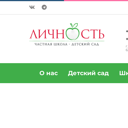
+
+
г
6
О нас
Детский сад
Шк