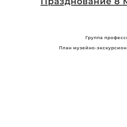
Празднование 8 
Навигация
Группа професс
по
План музейно-экскурсионн
записям