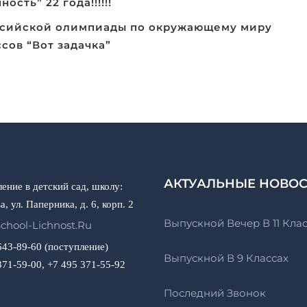
ость” 22 года!!!!!!
ссийской олимпиады по окружающему миру
ссов “Вот задачка”
АКТУАЛЬНЫЕ НОВО
ение в детский сад, школу:
а, ул. Паперника, д. 6, корп. 2
Выпускной Вечер В 11 Кла
chool-Lichnost.ru
643-89-60 (поступление)
Выпускной В 9 Классах
371-59-00, +7 495 371-55-92
Последний Звонок