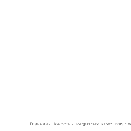
Поздравляем К
олимп
Главная
Новости
/
/
Поздравляем Кабир Тину с п