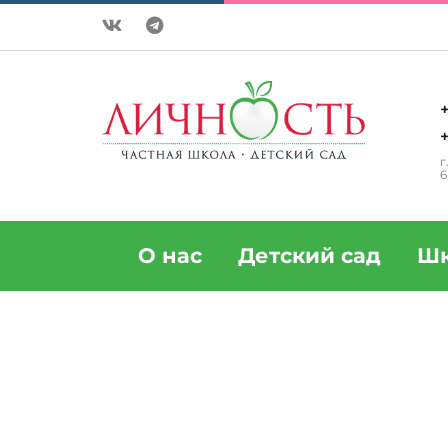
+
+
г
6
О нас
Детский сад
Шк