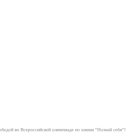
абир Тину с победой во
иаде по химии “Познай 
обедой во Всероссийской олимпиаде по химии “Познай себя”!