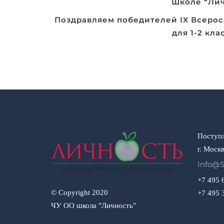
Навигация
Школе “Личн
по
Поздравляем победителей IX Всеро
записям
для 1-2 кла
Поступл
г. Москв
Info@s
+7 495 
© Copyright 2020
+7 495 
ЧУ ОО школа "Личность"