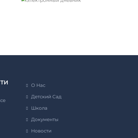
СТИ
О Нас
Детский Сад
ссе
Школа
Документы
Новости